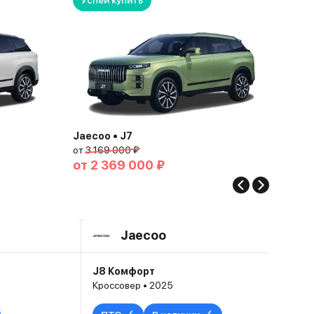
Успей купить
Jaecoo • J7
от
3 169 000 ₽
от
2 369 000 ₽
Jaecoo
J8 Комфорт
Кроссовер • 2025