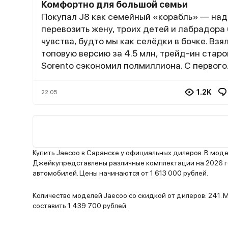
Комфортно для большой семьи
Покупал J8 как семейный «корабль» — над
перевозить жену, троих детей и лабрадора
чувства, будто мы как селёдки в бочке. Взя
топовую версию за 4.5 млн, трейд-ин старо
Sorento сэкономил полмиллиона. С первого
взгляда машина впечатлила: панорамная к
скрытые дверные ручки и агрессивная реш
1.2K
22.05
дети сразу закричали: «Папа, это же звезд
фильма!» Салон оказался просторнее, чем 
ожидал: второй ряд с регулируемыми спин
(дети спят даже в пробках), третий ряд те
для подростков, но младшему хватает. Соб
Купить Jaecoo в Саранске у официальных дилеров. В мод
выделили место в багажнике — 250 литров
Джейкупредставлены различные комплектации на 2026 го
автомобилей. Цены начинаются от 1 613 000 рублей.
хватило на корзину и сумки с провизией.
Шумоизоляция радует: на трассе дети смо
Количество моделей Jaecoo со скидкой от дилеров: 241.
мультики без наушников, а я слушаю подкас
составить 1 439 700 рублей.
перекрикивая ветер. Но без косяков не обошлось.
Голосовой помощник — отдельная история: