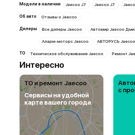
Модели в наличии
Jaecoo J7
Jaecoo J7
Jaeco
Об авто
Отзывы о Jaecoo
Дилеры
Все дилеры Jaecoo
Автомир Jaecoo Дми
Аларм-моторс Jaecoo
АВТОРУСЬ Jaecoo
ТО
Техническое обслуживание Jaecoo
Ремонт Ja
Интересно
Авто
ТО и ремонт Jaecoo
с пр
Сервисы на удобной
карте вашего города