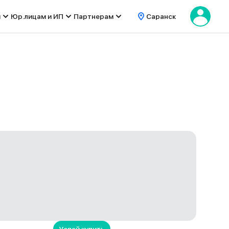
м
Юр.лицам и ИП
Партнерам
Саранск