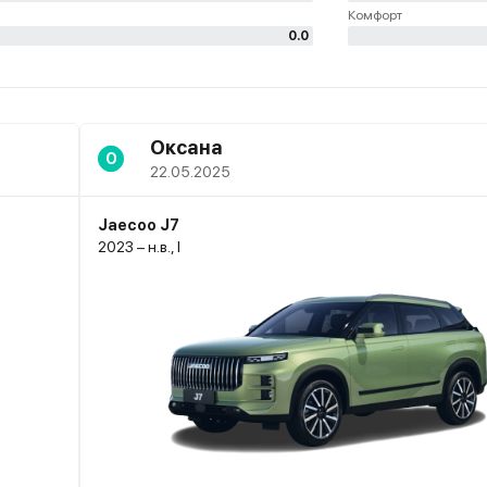
Комфорт
0.0
Оксана
О
22.05.2025
Jaecoo J7
2023 – н.в., I