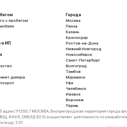
чает
тает
обегом
Города
ь
то с пробегом
Москва
омобиля
Пенза
 на
Казань
Краснодар
 равно
 и ИП
Ростов-на-Дону
 на
Нижний Новгород
алоне
м
Новосибирск
Санкт-Петербург
 в
ество
Волгоград
Тамбов
в
бинет дилера
Мурманск
utospot
Уфа
чить
Челябинск
о
Ижевск
Воронеж
Пермь
а
 адрес 111250, Г.МОСКВА, Внутригородская территория города
з в 10
. 41Н/9, ОКВЭД 62.0) осуществляет деятельность по разработке 
и
 (код): 2.01.