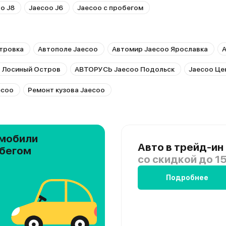
o J8
Jaecoo J6
Jaecoo с пробегом
тровка
Автополе Jaecoo
Автомир Jaecoo Ярославка
А
 Лосиный Остров
АВТОРУСЬ Jaecoo Подольск
Jaecoo Це
ecoo
Ремонт кузова Jaecoo
мобили
Авто в трейд-ин
обегом
со скидкой
до 15
Подробнее