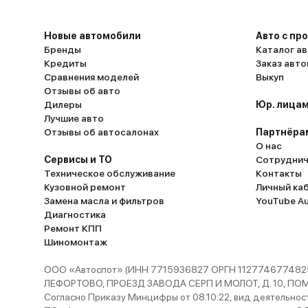
вместо «включи обогрев сидений» он вклю
радио на полную громкость, а CarPlay выле
Новые автомобили
Авто с пр
так часто, что я уже научился перезагружат
Бренды
Каталог ав
систему на ходу. Подвеска в «спортивном»
Кредиты
Заказ авт
режиме жёсткая, как у карта — переключил
Сравнения моделей
Выкуп
Отзывы об авто
«комфорт», но на лежачих полицейских всё
Дилеры
Юр. лицам
подбрасывает. Дети смеются: «Пап, ты нас
Лучшие авто
аттракционе катаешь?» Белый пластик в с
Отзывы об автосалонах
Партнёра
— ошибка: через неделю после покупки он
О нас
покрылся отпечатками детских рук. Теперь
Сервисы и ТО
Сотруднич
Техническое обслуживание
Контакты
каждом кармане — влажные салфетки, как 
Кузовной ремонт
Личный ка
детском саду. А левый подрулевой
Замена масла и фильтров
YouTube A
переключатель — головоломка: чтобы вклю
Диагностика
дворники, надо нащупать три кнопки, будт
Ремонт КПП
разминируешь бомбу. За полгода накатали 12 тыс.
Шиномонтаж
км — от дачных поездок до путешествия н
ООО «Автоспот» (ИНН 7715936827 ОРГН 1127746774825
Байкал. Машина не подводила: только ТО ра
ЛЕФОРТОВО, ПРОЕЗД ЗАВОДА СЕРП И МОЛОТ, Д. 10, ПОМЕЩ
тыс. км, никаких поломок. Для семьи из пят
Согласно Приказу Минцифры от 08.10.22, вид деятельности