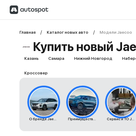
Главная
Каталог новых авто
Модели Jaecoo
Купить новый Jae
Казань
Самара
Нижний Новгород
Набер
Кроссовер
О бренде Jaecoo
Преимущества автомобилей Jaecoo
Сервис и ТО Jaecoo