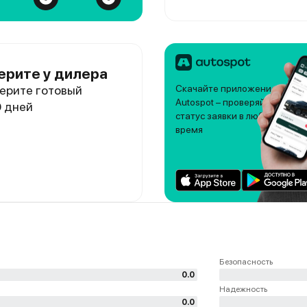
ерите у дилера
ерите готовый
Скачайте приложение
Autospot – проверяйте
0 дней
статус заявки в любое
время
Безопасность
0.0
Надежность
0.0