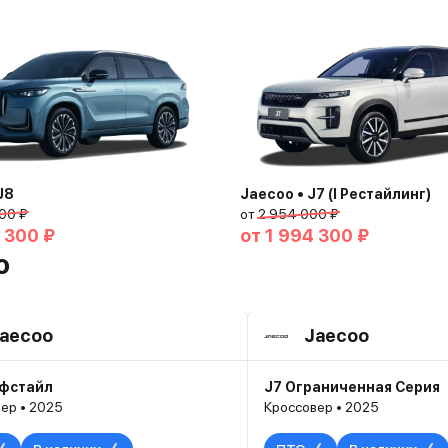
J8
Jaecoo • J7 (I Рестайлинг)
00 ₽
от
2 954 000 ₽
 300 ₽
от
1 994 300 ₽
o
aecoo
Jaecoo
йфстайл
J7 Ограниченная Серия
ер • 2025
Кроссовер • 2025