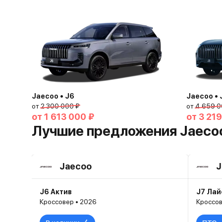
Jaecoo • J6
Jaecoo • 
от
2 300 000 ₽
от
4 659 0
от
1 613 000 ₽
от
3 219
Лучшие предложения Jaeco
Jaecoo
J
J6 Актив
J7 Ла
Кроссовер • 2026
Кроссов