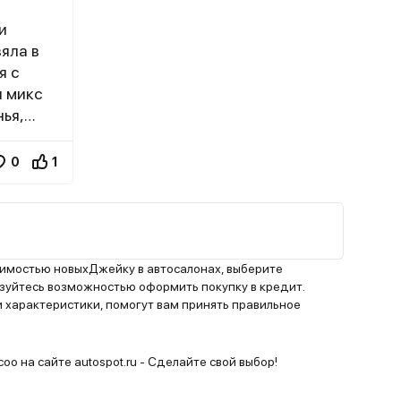
и
яла в
я с
н микс
ья,
ется от
чинских
0
1
обзор.На
вист
ажник,
оимостью новыхДжейку в автосалонах, выберите
х, кто
уйтесь возможностью оформить покупку в кредит.
 характеристики, помогут вам принять правильное
ерно
а
).
oo на сайте autospot.ru - Сделайте свой выбор!