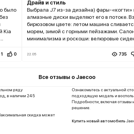
Драйв и стиль
о было
Выбрала J7 из-за дизайна) фары-«когти» 
 без
алмазные диски выделяют его в потоке. Вз
л
бирюзовом цвете: летом машина сливаетс
й Kia
морем, зимой с горными пейзажами. Сало
минимализма и роскоши: велюровые сиден
рыша,
панорамная крыша, но ткань быстро пачка
ётка —
песка.В городе маневренный для узких со
1
0
735
22.05
олёт из
улочек, но широкие стойки ограничивают 
я
трассе на скорости 120 км/ч появляется с
ками
ветра. Подогрев лобового стекла и зеркал
Все отзывы о Jaecoo
сноват
работает идеально, но климат-контроль
аке
пересушивает воздух. Вместительный баг
ельном ряду
Ознакомьтесь с актуальной ст
влезает всё что мне нужно. Машина для те
д, в наличии 245
подходящую модель и воспольз
Подробности, включая отзывы и
любит внимание. Из минусов для меня нав
решение.
трят
только шумоизоляция ну и долгая поставк
 Максимальная скидка может
ты, не
запчастей (ждала новое зеркало 3 недели
Купить новый автомобиль
Jaec
Оценка — 4/5