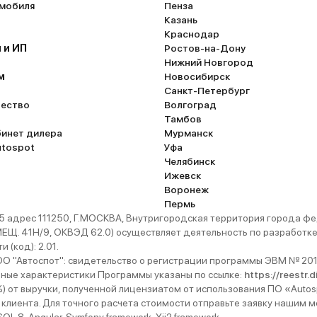
омобиля
Пенза
Казань
Краснодар
 и ИП
Ростов-на-Дону
Нижний Новгород
м
Новосибирск
Санкт-Петербург
ество
Волгоград
Тамбов
бинет дилера
Мурманск
utospot
Уфа
Челябинск
Ижевск
Воронеж
Пермь
 адрес 111250, Г.МОСКВА, Внутригородская территория города
. 41Н/9, ОКВЭД 62.0) осуществляет деятельность по разработке 
 (код): 2.01.
 "Автоспот": свидетельство о регистрации программы ЭВМ № 201
ьные характеристики Программы указаны по ссылке:
https://reestr.
%) от выручки, полученной лицензиатом от использования ПО «Autos
 клиента. Для точного расчета стоимости отправьте заявку нашим