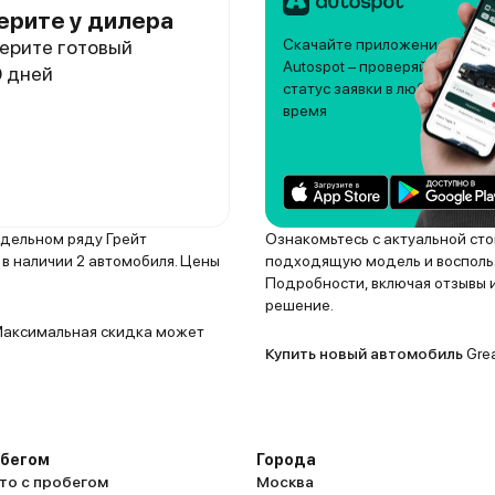
ерите у дилера
ерите готовый
Скачайте приложение
Autospot – проверяйте
0 дней
статус заявки в любое
время
модельном ряду Грейт
Ознакомьтесь с актуальной сто
в наличии 2 автомобиля. Цены
подходящую модель и воспольз
Подробности, включая отзывы и
решение.
. Максимальная скидка может
Купить новый автомобиль
Grea
обегом
Города
то с пробегом
Москва