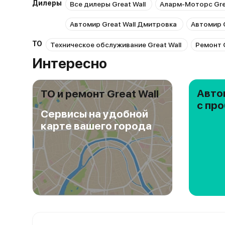
Дилеры
Все дилеры Great Wall
Аларм-Моторс Grea
Автомир Great Wall Дмитровка
Автомир G
ТО
Техническое обслуживание Great Wall
Ремонт G
Интересно
Авто
ТО и ремонт Great Wall
с пр
Сервисы на удобной
карте вашего города