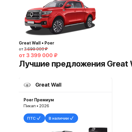
Great Wall • Poer
от
3 699 000 ₽
от
3 399 000 ₽
Лучшие предложения Great 
Great Wall
Poer Премиум
Пикап • 2026
ПТС
В наличии