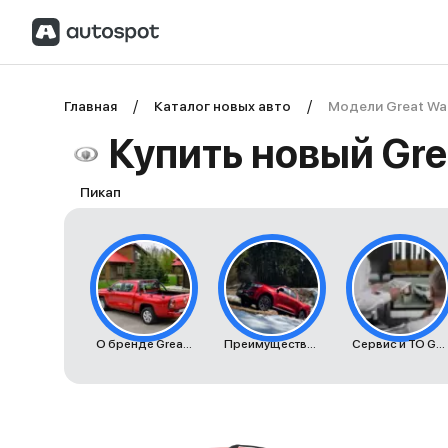
Главная
Каталог новых авто
Модели Great Wal
Купить новый Gre
Пикап
О бренде Great Wall
Преимущества автомобилей Great Wall
Сервис и ТО Great Wall