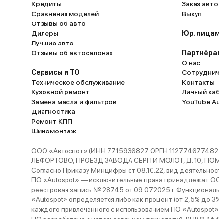
Кредиты
Заказ авт
Сравнения моделей
Выкуп
Отзывы об авто
Дилеры
Юр. лицам
Лучшие авто
Отзывы об автосалонах
Партнёра
О нас
Сервисы и ТО
Сотруднич
Техническое обслуживание
Контакты
Кузовной ремонт
Личный ка
Замена масла и фильтров
YouTube A
Диагностика
Ремонт КПП
Шиномонтаж
ООО «Автоспот» (ИНН 7715936827 ОРГН 1127746774825
ЛЕФОРТОВО, ПРОЕЗД ЗАВОДА СЕРП И МОЛОТ, Д. 10, ПОМЕЩ
Согласно Приказу Минцифры от 08.10.22, вид деятельности
ПО «Autospot» — исключительные права принадлежат ООО
реестровая запись № 28745 от 09.07.2025 г. Функционал
«Autospot» определяется либо как процент (от 2,5% до 3
каждого привлеченного с использованием ПО «Autospot»