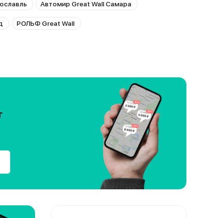
рославль
Автомир Great Wall Самара
д
РОЛЬФ Great Wall
т