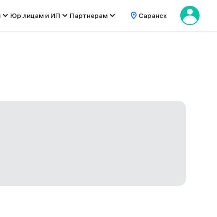
м
Юр.лицам и ИП
Партнерам
Саранск