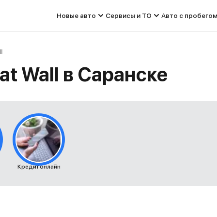
Новые авто
Сервисы и ТО
Авто с пробего
l
at Wall в Саранске
Кредит онлайн